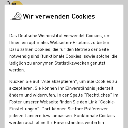
Tagesmodus
Nachtmodus
Haup
Haup
Wir verwenden Cookies
Rheingau – Lena Orth
Startseite
Das Deutsche Weininstitut verwendet Cookies, um
Rheingau – Lena Orth
Ihnen ein optimales Webseiten-Erlebnis zu bieten.
Dazu zählen Cookies, die für den Betrieb der Seite
Fakten
geboren
notwendig sind (funktionale Cookies) sowie solche, die
lediglich zu anonymen Statistikzwecken genutzt
2000
werden.
Ausbildung
Klicken Sie auf "Alle akzeptieren", um alle Cookies zu
Winzerin und Studium Weinbau & Oenologie an der
akzeptieren. Sie können Ihr Einverständnis jederzeit
Hochschule Geisenheim University
ändern und widerrufen. In der Spalte "Rechtliches" im
Footer unserer Webseite finden Sie den Link "Cookie-
Beruf
Einstellungen". Dort können Sie Ihre Präferenzen
jederzeit ändern bzw. anpassen. Funktionale Cookies
Marketing und Produktentwicklung bei Carl Jung GmbH
werden auch ohne Ihr Einverständnis weiterhin