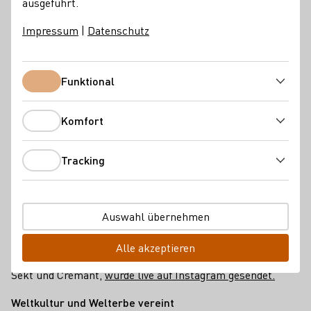
ausgeführt.
Impressum
|
Datenschutz
Funktional
Funktional
Komfort
Komfort
Tracking
Tracking
Auswahl übernehmen
Anna Zenz im Rathaus Bremen mit Bürgermeister und
Senatspräsident Andreas Bovenschulte.
Alle akzeptieren
Die Verkostung dreier deutscher Schaumweine, Secco,
Sekt und Crémant,
wurde live auf Instagram gesendet.
Weltkultur und Welterbe vereint