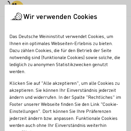
Tagesmodus
Nachtmodus
Haup
Haup
Wir verwenden Cookies
Aktuelles
Anna Zenz, Weinkönigin, Weinkultur, Welterbe,
Startseite
Das Deutsche Weininstitut verwendet Cookies, um
Anna Zenz in Bremen:
Ihnen ein optimales Webseiten-Erlebnis zu bieten.
Dazu zählen Cookies, die für den Betrieb der Seite
Weinkultur und
notwendig sind (funktionale Cookies) sowie solche, die
Welterbe
lediglich zu anonymen Statistikzwecken genutzt
werden.
10.06.26
Klicken Sie auf "Alle akzeptieren", um alle Cookies zu
Ihre jüngste Reise führte die Deutsche Weinkönigin Anna
akzeptieren. Sie können Ihr Einverständnis jederzeit
Zenz zu den Welterbetagen in Bremen. Zum Auftakt
ändern und widerrufen. In der Spalte "Rechtliches" im
schulte sie junge Gastronomen, erlebte eine Führung
Footer unserer Webseite finden Sie den Link "Cookie-
durch das Rathaus und co-moderierte abends die
Einstellungen". Dort können Sie Ihre Präferenzen
"Kellerstunde".
jederzeit ändern bzw. anpassen. Funktionale Cookies
werden auch ohne Ihr Einverständnis weiterhin
DWI Aktuell