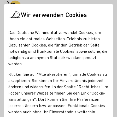
Tagesmodus
Nachtmodus
Haup
Haup
Wir verwenden Cookies
Rheinhessen – Levin McKenzie
Startseite
Das Deutsche Weininstitut verwendet Cookies, um
Rheinhessen – Levin
Ihnen ein optimales Webseiten-Erlebnis zu bieten.
Dazu zählen Cookies, die für den Betrieb der Seite
McKenzie
notwendig sind (funktionale Cookies) sowie solche, die
lediglich zu anonymen Statistikzwecken genutzt
Fakten
geboren
werden.
1999
Klicken Sie auf "Alle akzeptieren", um alle Cookies zu
Ausbildung
akzeptieren. Sie können Ihr Einverständnis jederzeit
ändern und widerrufen. In der Spalte "Rechtliches" im
Winzer
Footer unserer Webseite finden Sie den Link "Cookie-
Einstellungen". Dort können Sie Ihre Präferenzen
aktuell
jederzeit ändern bzw. anpassen. Funktionale Cookies
BA-Studium Betriebswirtschaft - Hochschule Mainz,
werden auch ohne Ihr Einverständnis weiterhin