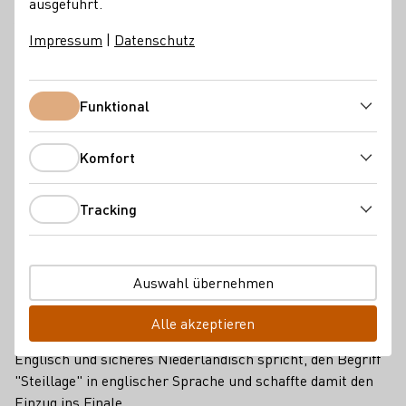
ausgeführt.
Jessica Himmelsbach aus dem Weinanbaugebiet
Baden
ist
überglücklich, als Deutsche Weinprinzessin Teil des
Impressum
|
Datenschutz
neugewählten Trios der 75. Weinmajestäten zu sein. Die
frisch gekürte Deutsche Weinprinzessin präsentierte sich
sowohl in der Vorentscheidung als auch während der
Funktional
Funktional
großen Wahl-Gala ausgesprochen kompetent und
sympathisch.
Komfort
Komfort
Schon während Vorentscheidung konnte die Winzerin mit
ihrem Fachwissen punkten und erläuterte sehr
Tracking
Tracking
überzeugend die Vorzüge des eLabels (QR-Code) für
Nährstoffangaben auf Etiketten. Routiniert und mit
profundem Hintergrundwissen setzte sie sich mit der
Auswahl übernehmen
Aussage "Je enger die Herkunft, desto höher ist das
Qualitätsversprechen" auseinander. Zudem beschrieb die
Alle akzeptieren
28-Jährige, die dank diverser Auslandsaufenthalte sehr gut
Englisch und sicheres Niederländisch spricht, den Begriff
"Steillage" in englischer Sprache und schaffte damit den
Einzug ins Finale.