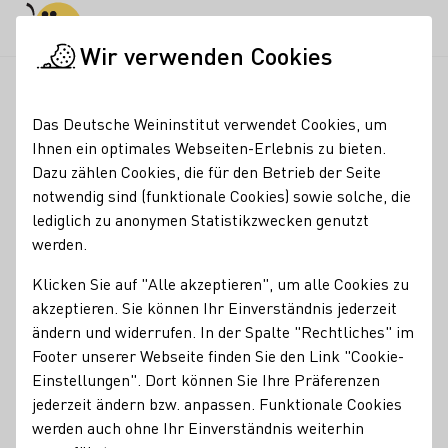
Tagesmodus
Nachtmodus
Haup
Haup
Wir verwenden Cookies
Weinmajestäten
Ehemalige Weinmajestäten
Weinmajestäten
Startseite
Das Deutsche Weininstitut verwendet Cookies, um
Weinprinzessin Jessica
Ihnen ein optimales Webseiten-Erlebnis zu bieten.
Dazu zählen Cookies, die für den Betrieb der Seite
Himmelsbach
notwendig sind (funktionale Cookies) sowie solche, die
lediglich zu anonymen Statistikzwecken genutzt
75. Weinprinzessin Jessica Himmelsbac
geboren am
werden.
29.03.1995
Klicken Sie auf "Alle akzeptieren", um alle Cookies zu
Wohnort
akzeptieren. Sie können Ihr Einverständnis jederzeit
ändern und widerrufen. In der Spalte "Rechtliches" im
Heitersheim
Footer unserer Webseite finden Sie den Link "Cookie-
Einstellungen". Dort können Sie Ihre Präferenzen
Ausbildung
jederzeit ändern bzw. anpassen. Funktionale Cookies
Winzerin
werden auch ohne Ihr Einverständnis weiterhin