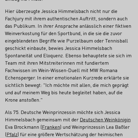
Hier überzeugte Jessica Himmelsbach nicht nur die
Fachjury mit ihrem authentischen Auftritt, sondern auch
das Publikum. In ihrer Ansprache anlässlich einer fiktiven
Weinverkostung für den Sportbund, in die sie die zuvor
eingeblendeten Begriffe wie Purzelbaum oder Tennisball
geschickt einbaute, bewies Jessica Himmelsbach
Spontaneität und Eloquenz. Ebenso behauptete sie sich im
Team mit ihren Mitstreiterinnen mit fundiertem
Fachwissen im Wein-Wissen-Duell mit MW Romana
Echensperger. In einer emotionalen Kurzrede erklärte sie
sichtlich bewegt: "Ich möchte mit allen, die mich geprägt
und auf meinem Weg bis heute begleitet haben, auf die
Krone anstoßen."
Als 75. Deutsche Weinprinzessin möchte sich Jessica
Himmelsbach gemeinsam mit der
Deutschen Weinkönigin
Eva Brockmann (
Franken
) und Weinprinzessin Lea Baßler
(
Pfalz
) für eine größere Wertschätzung der heimischen