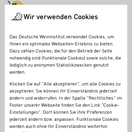
Tagesmodus
Nachtmodus
Haup
Haup
Wir verwenden Cookies
Weinmajestäten
Ehemalige Weinmajestäten
Weinmajestäten
Startseite
Das Deutsche Weininstitut verwendet Cookies, um
Weinprinzessin Juliane
Ihnen ein optimales Webseiten-Erlebnis zu bieten.
Dazu zählen Cookies, die für den Betrieb der Seite
Schäfer
notwendig sind (funktionale Cookies) sowie solche, die
lediglich zu anonymen Statistikzwecken genutzt
DUALES STUDIUM BWL-INDUSTRIE IN MANNHEIM / TEAMLEADER
werden.
SALES - DÖHLER GMBH DARMSTADT
Juliane Schäfer, * 10. April 1997, Wohnort:
Klicken Sie auf "Alle akzeptieren", um alle Cookies zu
Flonheim
akzeptieren. Sie können Ihr Einverständnis jederzeit
ändern und widerrufen. In der Spalte "Rechtliches" im
Juliane Schäfer aus
Rheinhessen
komplettiert als frisch
Footer unserer Webseite finden Sie den Link "Cookie-
gekrönte Deutsche Weinprinzessin das Trio der 74.
Einstellungen". Dort können Sie Ihre Präferenzen
Deutschen Weinmajestäten. Auch sie legte einen ebenso
jederzeit ändern bzw. anpassen. Funktionale Cookies
charmanten wie kompetenten Auftritt im Vorentscheid hin.
werden auch ohne Ihr Einverständnis weiterhin
Gekonnt erläuterte die Rheinhessin die Herstellung von