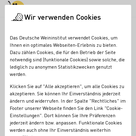
Tagesmodus
Nachtmodus
Haup
Haup
Wir verwenden Cookies
Weinmajestäten
Ehemalige Weinmajestäten
Weinmajestäte
Startseite
Das Deutsche Weininstitut verwendet Cookies, um
Weinmajestäten
Ihnen ein optimales Webseiten-Erlebnis zu bieten.
Dazu zählen Cookies, die für den Betrieb der Seite
2020/2021
notwendig sind (funktionale Cookies) sowie solche, die
lediglich zu anonymen Statistikzwecken genutzt
WEINKÖNIGIN
werden.
Eva Lanzerath
Klicken Sie auf "Alle akzeptieren", um alle Cookies zu
Eva Lanzerath konnte ihr Glück kaum fassen, als die
akzeptieren. Sie können Ihr Einverständnis jederzeit
Geschäftsführerin des Deutschen Weininstituts, Monika
ändern und widerrufen. In der Spalte "Rechtliches" im
Reule, am 25. September 2020 das Wahlergebnis
Footer unserer Webseite finden Sie den Link "Cookie-
verkündete: "Die 72. Deutsche Weinkönigin heißt Eva
Einstellungen". Dort können Sie Ihre Präferenzen
Lanzerath und kommt von der Ahr."
Weiterlesen
jederzeit ändern bzw. anpassen. Funktionale Cookies
werden auch ohne Ihr Einverständnis weiterhin