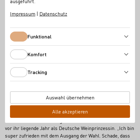
ausgeführt.
Impressum
|
Datenschutz
Funktional
Funktional
Komfort
Komfort
Tracking
Tracking
Auswahl übernehmen
WEINPRINZESSIN
Inga Storck
Alle akzeptieren
Glücklich schaut auch Inga Storck aus der Pfalz auf das
vor ihr liegende Jahr als Deutsche Weinprinzessin. „Ich bin
super zufrieden mit dem Ausgang der Wahl. Schade, dass