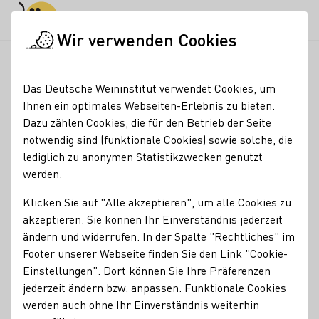
Tagesmodus
Nachtmodus
Haup
Haup
Wir verwenden Cookies
Weinmajestäten
Ehemalige Weinmajestäten
Weinmajestäte
Startseite
Das Deutsche Weininstitut verwendet Cookies, um
Weinmajestäten
Ihnen ein optimales Webseiten-Erlebnis zu bieten.
Dazu zählen Cookies, die für den Betrieb der Seite
2018/2019
notwendig sind (funktionale Cookies) sowie solche, die
lediglich zu anonymen Statistikzwecken genutzt
WEINKÖNIGIN
werden.
Carolin Klöckner
Klicken Sie auf "Alle akzeptieren", um alle Cookies zu
Unter lautstarkem Jubel nahm Carolin Klöckner aus
akzeptieren. Sie können Ihr Einverständnis jederzeit
Vaihingen an der Enz die Krone und zahlreiche
ändern und widerrufen. In der Spalte "Rechtliches" im
Glückwünsche entgegen. Überzeugend und kompetent
Footer unserer Webseite finden Sie den Link "Cookie-
präsentierte sich die 23jährige Studentin der
Einstellungen". Dort können Sie Ihre Präferenzen
Agrarwissenschaften bereits im Vorentscheid, charmant
jederzeit ändern bzw. anpassen. Funktionale Cookies
und schlagfertig war ihr Auftreten im äußerst spannenden
werden auch ohne Ihr Einverständnis weiterhin
Finale.
Weiterlesen