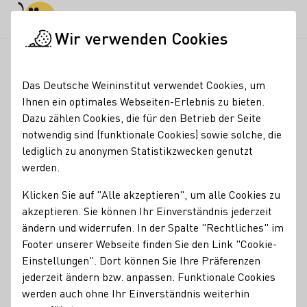
Tagesmodus
Nachtmodus
Haup
Haup
Wir verwenden Cookies
Weinmajestäten
Ehemalige Weinmajestäten
Weinmajestäten
Startseite
Das Deutsche Weininstitut verwendet Cookies, um
Weinprinzessin
Ihnen ein optimales Webseiten-Erlebnis zu bieten.
Dazu zählen Cookies, die für den Betrieb der Seite
Christina
notwendig sind (funktionale Cookies) sowie solche, die
lediglich zu anonymen Statistikzwecken genutzt
BERUF: MASTER-STUDENTIN PSYCHOLOGIE AN DER JULIUS-
werden.
MAXIMILIANS-UNIVERSITÄT WÜRZBURG
Christina Schneider *14. September 1994
Klicken Sie auf "Alle akzeptieren", um alle Cookies zu
aus Nordheim in Franken
akzeptieren. Sie können Ihr Einverständnis jederzeit
ändern und widerrufen. In der Spalte "Rechtliches" im
Glücklich zeigte sich Christina Schneider aus Franken bei
Footer unserer Webseite finden Sie den Link "Cookie-
ihrer Krönung. „Ich kann noch gar nicht glauben, was hier
Einstellungen". Dort können Sie Ihre Präferenzen
gerade passiert“, sagte die 22jährige, die ihr Master-
jederzeit ändern bzw. anpassen. Funktionale Cookies
Studium der Psychologie nun ein Jahr zurückstellen wird,
werden auch ohne Ihr Einverständnis weiterhin
um sich als Deutsche Weinprinzessin in den Dienst der