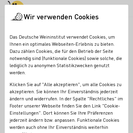
Tagesmodus
Nachtmodus
Haup
Haup
Wir verwenden Cookies
Weinmajestäten
Ehemalige Weinmajestäten
Weinmajestäten
Startseite
Das Deutsche Weininstitut verwendet Cookies, um
Weinprinzessin Kathrin
Ihnen ein optimales Webseiten-Erlebnis zu bieten.
Dazu zählen Cookies, die für den Betrieb der Seite
Schnitzius
notwendig sind (funktionale Cookies) sowie solche, die
lediglich zu anonymen Statistikzwecken genutzt
Kathrin Schnitzius (*22.10.1991) aus Kröv an
werden.
der Mosel
Klicken Sie auf "Alle akzeptieren", um alle Cookies zu
Gefeiert wurde bei Kathrin Schnitzius ja schon während der
akzeptieren. Sie können Ihr Einverständnis jederzeit
Rückfahrt an die Mosel nach dem Vorentscheid am 20.
ändern und widerrufen. In der Spalte "Rechtliches" im
September. Nun aber steht ganz Kröv Kopf: Die 22 Jahre
Footer unserer Webseite finden Sie den Link "Cookie-
alte Winzerin wurde eine Woche später zur Deutschen
Einstellungen". Dort können Sie Ihre Präferenzen
Weinprinzessin gewählt. "Super, ich freue mich riesig",
jederzeit ändern bzw. anpassen. Funktionale Cookies
strahlte Kathrin nach ihrer Krönung durch die scheidende
werden auch ohne Ihr Einverständnis weiterhin
Deutsche Weinprinzessin Sabine Wagner.