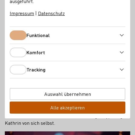
ausgeführt.
Bereits in der Fachbefragung und dem Vorentscheid hatte
Impressum
|
Datenschutz
Kathrin mit brillantem Weinwissen geglänzt. Biologischer
Säureabbau, Weinlagerung und die besondere Klasse von
German Riesling auf Englisch –Kathrin beeindruckte mit
Funktional
Funktional
Fachwissen und zugleich mit Offenheit und Abenteuerlust.
Ihr perfekter Tag sei der gewesen, als sie einen
Komfort
Fallschirmsprung aus 3.000 Meter Höhe absolvieren
Komfort
durfte, berichtete Kathrin, da staunte Moderator Holger
Wienpahl.
Tracking
Tracking
Die frisch gebackene Winzerin schloss im März ihre
Ausbildung ab und studiert seit Oktober 2012 Weinbau &
Oenologie in Geisenheim. Die Zukunft soll im
Auswahl übernehmen
Familienweingut an der Mosel sein, das Kathrin gerne
Alle akzeptieren
ausbauen würde. Die Eltern bewirtschaften zudem noch
das Weinhaus Schnitzius. "Ich bin ein Weingutstyp", sagt
Kathrin von sich selbst.