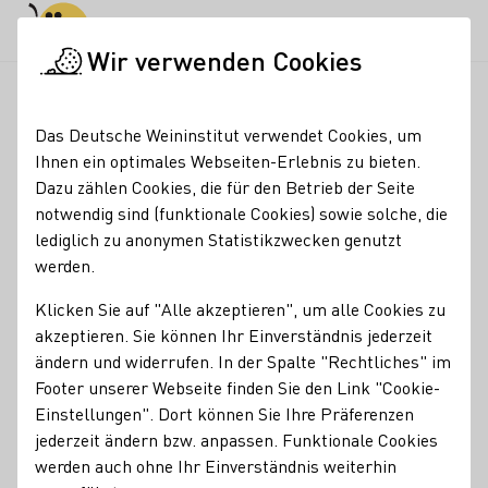
Tagesmodus
Nachtmodus
Haup
Haup
Wir verwenden Cookies
Aktuelles
Vitis Live: Innovation als Motor für zukunftsfä
Startseite
Das Deutsche Weininstitut verwendet Cookies, um
Mosel: Innovation als
Ihnen ein optimales Webseiten-Erlebnis zu bieten.
Dazu zählen Cookies, die für den Betrieb der Seite
Motor zukunftsfähigen
notwendig sind (funktionale Cookies) sowie solche, die
Weinbaus
lediglich zu anonymen Statistikzwecken genutzt
werden.
09.07.26
Klicken Sie auf "Alle akzeptieren", um alle Cookies zu
In stürmischen Zeiten blickt die Weinbranche
akzeptieren. Sie können Ihr Einverständnis jederzeit
zukunftsorientiert nach vorne. Das erlebte die amtierende
ändern und widerrufen. In der Spalte "Rechtliches" im
Deutsche Weinprinzessin Katja Simon während der
Footer unserer Webseite finden Sie den Link "Cookie-
internationalen Technik Show "Vitis Live" in Piesport an
Einstellungen". Dort können Sie Ihre Präferenzen
der Mosel. Neueste Entwicklungen der Forschung
jederzeit ändern bzw. anpassen. Funktionale Cookies
ermöglichen Prozesskosten weiter zu optimieren, um
werden auch ohne Ihr Einverständnis weiterhin