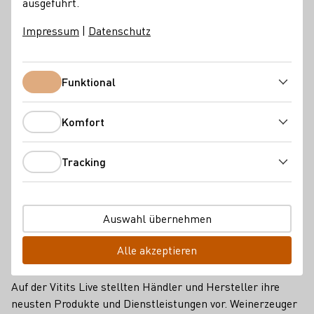
wettbewerbsfähig zu bleiben.
ausgeführt.
Impressum
|
Datenschutz
Branchennews
Funktional
Funktional
Komfort
Komfort
Tracking
Tracking
Auswahl übernehmen
Alle akzeptieren
Technik zum Anfassen
Auf der Vitits Live stellten Händler und Hersteller ihre
neusten Produkte und Dienstleistungen vor. Weinerzeuger