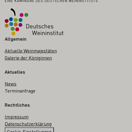
Fußbereich
EINE KAMPAGNE DES DEUTSCHEN WEININSTITUTS
Allgemein
Aktuelle Weinmajestäten
Galerie der Königinnen
Aktuelles
News
Terminanfrage
Rechtliches
Impressum
Datenschutzerklärung
Cookie-Einstellungen