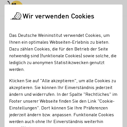
Tagesmodus
Nachtmodus
Haup
Haup
Wir verwenden Cookies
Aktuelles
Rheinhessen: Herkunft, Vielfalt & neue Perspek
Startseite
Das Deutsche Weininstitut verwendet Cookies, um
Rheinhessen: Herkunft,
Ihnen ein optimales Webseiten-Erlebnis zu bieten.
Dazu zählen Cookies, die für den Betrieb der Seite
Vielfalt & neue
notwendig sind (funktionale Cookies) sowie solche, die
Perspektiven
lediglich zu anonymen Statistikzwecken genutzt
werden.
26.05.26
Klicken Sie auf "Alle akzeptieren", um alle Cookies zu
Die Deutschlandtour der Deutschen Weinhoheiten führte
akzeptieren. Sie können Ihr Einverständnis jederzeit
durch Rheinhessen – zwischen Familienbetrieben,
ändern und widerrufen. In der Spalte "Rechtliches" im
Herkunftsphilosophie und moderner Weinarchitektur. Die
Footer unserer Webseite finden Sie den Link "Cookie-
Region präsentierte sich vielseitig, innovativ und geprägt
Einstellungen". Dort können Sie Ihre Präferenzen
von einem starken Bewusstsein für Qualität,
jederzeit ändern bzw. anpassen. Funktionale Cookies
Nachhaltigkeit und Gemeinschaft.
werden auch ohne Ihr Einverständnis weiterhin