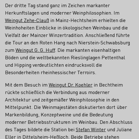
Der dritte Tag stand ganz im Zeichen markanter
Herkunftslagen und moderner Weinphilosophien. Im
Weingut Zehe-Clauß
in Mainz-Hechtsheim erhielten die
Weinhoheiten Einblicke in ökologischen Weinbau und die
Vielfalt der Mainzer Winzertradition. Anschließend führte
die Tour an den Roten Hang nach Nierstein-Schwabsburg
zum
Weingut G. G. Huff
. Die markanten eisenhaltigen
Böden und die weltbekannten Rieslinglagen Pettenthal
und Hipping verdeutlichten eindrucksvoll die
Besonderheiten rheinhessischer Terroirs.
Mit dem Besuch im
Weingut Dr. Koehler
in Bechtheim
rückte schließlich die Verbindung aus moderner
Architektur und zeitgemäßer Weinphilosophie in den
Mittelpunkt. Die Weinmajestäten diskutierten dort über
Markenbildung, Konzeptweine und die Bedeutung
moderner Betriebsstrukturen im Weinbau. Den Abschluss
des Tages bildete die Station bei
Stefan Winter
und Juliane
Eller in Dittelsheim-Heßloch. Beide Betriebe stehen