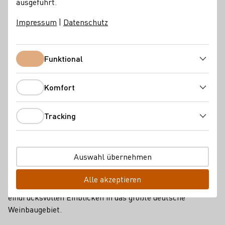
ausgeführt.
DWM
Impressum
|
Datenschutz
Funktional
Funktional
Komfort
Komfort
Tracking
Tracking
Auswahl übernehmen
Das abwechslungsreiche Programm verband Herkunft,
Alle akzeptieren
Familienkultur und moderne Weinphilosophien mit
eindrucksvollen Einblicken in das größte deutsche
Weinbaugebiet.