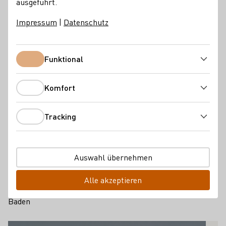
ausgeführt.
Impressum
|
Datenschutz
Funktional
Funktional
Komfort
Komfort
Tracking
Tracking
67. DEUTSCHE WEINKÖNIGIN
Auswahl übernehmen
Josefine Schlumberger
Alle akzeptieren
2015/16
Baden